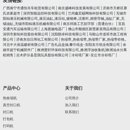
友情链接:
广西南宁市通恒吊车租赁有限公司
|
南京盛峰科技发展有限公司
|
济南市天桥区赛
氏农家超市
|
深圳智能远控科技有限公司
|
兰州鑫宏硕网络科技有限公司
|
无锡市
阳灿液压机械有限公司_液压油缸_液压站_镀铬棒_活塞杆_精密导轴_油缸厂家_无
锡油缸_无锡市阳灿液压机械有限公司
|
南京祥路工艺刻字部（普通合伙）
|
宜昌
安通汽车运输有限公司
|
上海惠施电器厂
|
佛山市顺德区新慧家居用品有限公司
|
深圳市新纶科技股份有限公司
|
沈阳朗卓科技有限公司
|
马鞍山市道班市政工程有
限公司
|
济南东信日用化工有限公司
|
热缩带_热收缩带_热缩带厂家_热缩带价格_
河北中大保温建材有限公司
|
广告礼品盒抽,餐巾纸盒-安阳东方纸业有限公司
|
余
姚市超宁机械部件厂
|
株洲楚轩环保科技有限公司_株洲浮油收集机|株洲油水分离
机销售
|
吉木萨尔县昆我玩具股份有限公司
|
冷却塔厂家-安丘市冷却塔厂
|
产品中心
关于我们
热收缩机
公司简介
真空封口机
加入我们
封口机
联系我们
打包机
打码机