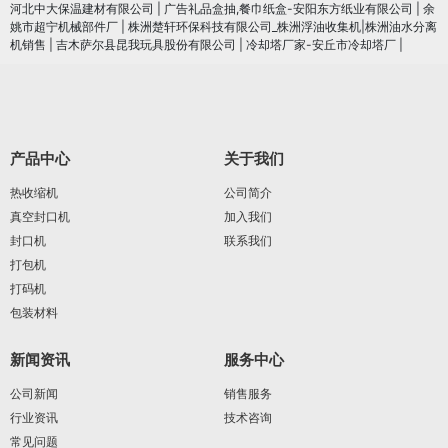
河北中大保温建材有限公司
|
广告礼品盒抽,餐巾纸盒-安阳东方纸业有限公司
|
余
姚市超宁机械部件厂
|
株洲楚轩环保科技有限公司_株洲浮油收集机|株洲油水分离
机销售
|
吉木萨尔县昆我玩具股份有限公司
|
冷却塔厂家-安丘市冷却塔厂
|
产品中心
关于我们
热收缩机
公司简介
真空封口机
加入我们
封口机
联系我们
打包机
打码机
包装材料
新闻资讯
服务中心
公司新闻
销售服务
行业资讯
技术咨询
常见问题