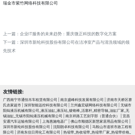
瑞金市紫竹网络科技有限公司
上一篇：
企业IT服务的未来趋势：重庆微正科技的数字化方案
下一篇：
深圳市新纶科技股份有限公司在洁净室产品与清洗领域的领
先技术
友情链接:
广西南宁市通恒吊车租赁有限公司
|
南京盛峰科技发展有限公司
|
济南市天桥区赛
氏农家超市
|
深圳智能远控科技有限公司
|
兰州鑫宏硕网络科技有限公司
|
无锡市
阳灿液压机械有限公司_液压油缸_液压站_镀铬棒_活塞杆_精密导轴_油缸厂家_无
锡油缸_无锡市阳灿液压机械有限公司
|
南京祥路工艺刻字部（普通合伙）
|
宜昌
安通汽车运输有限公司
|
上海惠施电器厂
|
佛山市顺德区新慧家居用品有限公司
|
深圳市新纶科技股份有限公司
|
沈阳朗卓科技有限公司
|
马鞍山市道班市政工程有
限公司
|
济南东信日用化工有限公司
|
热缩带_热收缩带_热缩带厂家_热缩带价格_